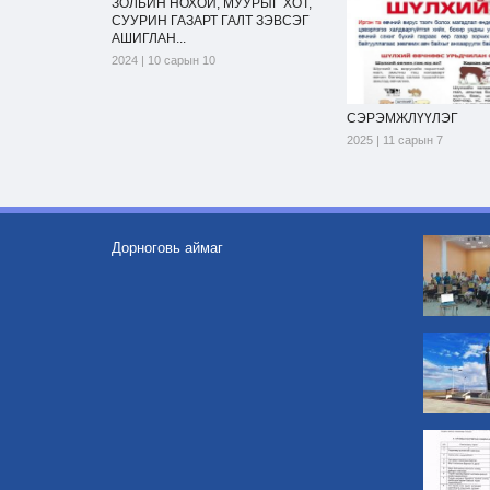
ЗОЛБИН НОХОЙ, МУУРЫГ ХОТ,
СУУРИН ГАЗАРТ ГАЛТ ЗЭВСЭГ
АШИГЛАН...
2024 | 10 сарын 10
СЭРЭМЖЛҮҮЛЭГ
2025 | 11 сарын 7
Дорноговь аймаг