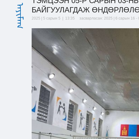
ТЭМЦЭЭН 05-Р САРЫН 03-
БАЙГУУЛАГДАЖ ӨНДӨРЛӨЛӨ
2025 | 5 сарын 5 | 13:35
засварласан: 2025 | 6 сарын 16 - 