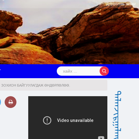
Дорноговь аймаг
Т
Й ЗОХИОН БАЙГУУЛАГДАЖ ӨНДӨРЛӨЛӨӨ.
ᠳᠠᠯᠠᠨᠵᠢᠷᠭᠠᠯᠠᠩ ᠰᠤᠮᠤ