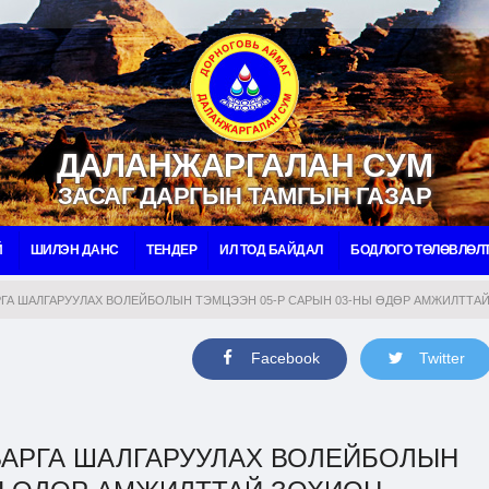
ДАЛАНЖАРГАЛАН СУМ
ЗАСАГ ДАРГЫН ТАМГЫН ГАЗАР
Й
ШИЛЭН ДАНС
ТЕНДЕР
ИЛ ТОД БАЙДАЛ
БОДЛОГО ТӨЛӨВЛӨЛ
ГА ШАЛГАРУУЛАХ ВОЛЕЙБОЛЫН ТЭМЦЭЭН 05-Р САРЫН 03-НЫ ӨДӨР АМЖИЛТТА
Facebook
Twitter
АРГА ШАЛГАРУУЛАХ ВОЛЕЙБОЛЫН