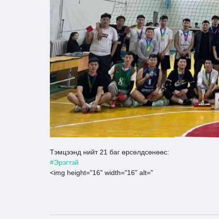
Тэмцээнд нийт 21 баг өрсөлдсөнөөс:
#Эрэгтэй
<img height="16" width="16" alt="