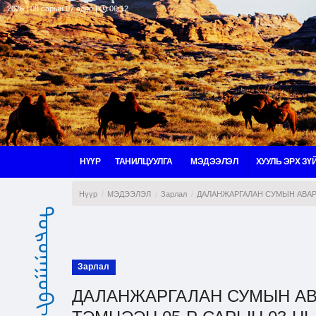
2026 | 08 сарын 07 өдөр |
06:12
НҮҮР
ТАНИЛЦУУЛГА
МЭДЭЭЛЭЛ
ХУУЛЬ ЭРХ ЗҮ
Нүүр
МЭДЭЭЛЭЛ
Зарлал
ДАЛАНЖАРГАЛАН СУМЫН АВАР
ᠳᠣᠷᠤᠨᠠᠭᠣᠪᠢ ᠠᠶᠢᠮᠠᠭ
Зарлал
ДАЛАНЖАРГАЛАН СУМЫН АВ