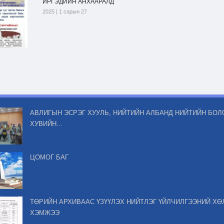
ИРГЭДИЙН АНХААРАЛД
2025 | 1 сарын 27
АВЛИГЫН ЭСРЭГ ХУУЛЬ, НИЙТИЙН АЛБАНД НИЙТИЙН БОЛ
ХУВИЙН...
ЦОМОГ БАГ
ТӨРИЙН АРХИВААС ҮЗҮҮЛЭХ НИЙТЛЭГ ҮЙЛЧИЛГЭЭНИЙ ХӨ
ХЭМЖЭЭ