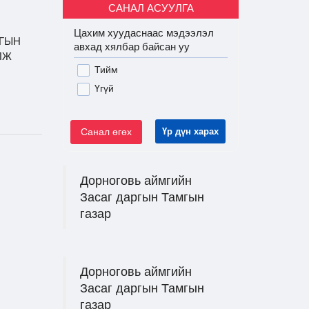
САНАЛ АСУУЛГА
Цахим хуудаснаас мэдээлэл
МГЫН
авхад хялбар байсан уу
ЛЖ
Тийм
Үгүй
Санал өгөх
Үр дүн харах
Дорноговь аймгийн
Засаг даргын Тамгын
газар
Дорноговь аймгийн
Засаг даргын Тамгын
газар