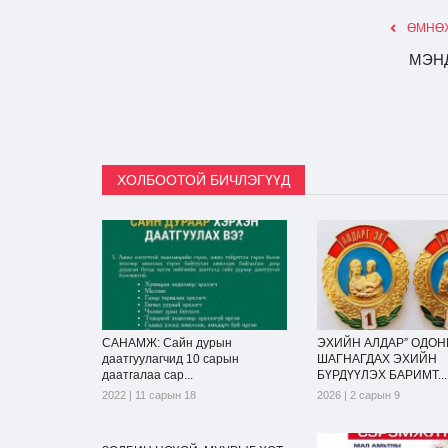
ӨМНӨХ
МЭН
ХОЛБООТОЙ БИЧЛЭГҮҮД
САНАМЖ: Сайн дурын
ЭХИЙН АЛДАР” ОДОН
даатгуулагчид 10 сарын
ШАГНАГДАХ ЭХИЙН
даатгалаа сар...
БҮРДҮҮЛЭХ БАРИМТ...
2022 | 11 сарын 18
2026 | 2 сарын 9