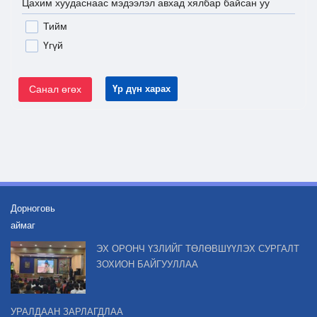
Цахим хуудаснаас мэдээлэл авхад хялбар байсан уу
Тийм
Үгүй
Санал өгөх
Үр дүн харах
Дорноговь
аймаг
ЭХ ОРОНЧ ҮЗЛИЙГ ТӨЛӨВШҮҮЛЭХ СУРГАЛТ
ЗОХИОН БАЙГУУЛЛАА
УРАЛДААН ЗАРЛАГДЛАА