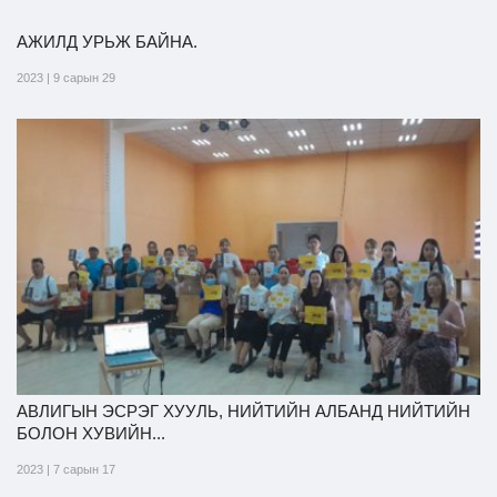
АЖИЛД УРЬЖ БАЙНА.
Ил тод байдал
2023 | 9 сарын 29
Бодлого төлөвлөлт
АВЛИГЫН ЭСРЭГ ХУУЛЬ, НИЙТИЙН АЛБАНД НИЙТИЙН
БОЛОН ХУВИЙН...
2023 | 7 сарын 17