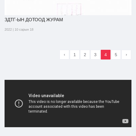
ЗДТГ-ЫН ДОТООД ЖУРАМ
2022 | 10 сарын 18
‹
›
1
2
3
4
5