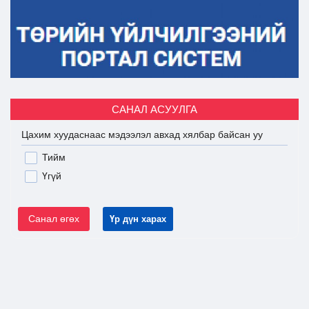
САНАЛ АСУУЛГА
Цахим хуудаснаас мэдээлэл авхад хялбар байсан уу
Тийм
Үгүй
Санал өгөх
Үр дүн харах