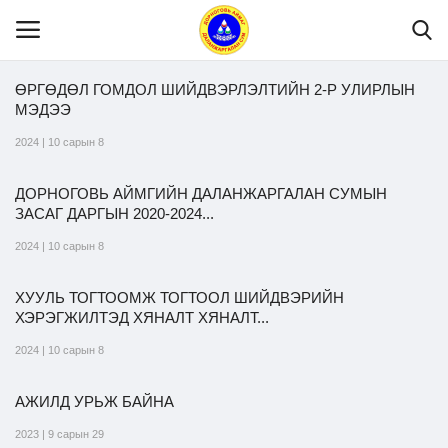
ӨРГӨДӨЛ ГОМДОЛ ШИЙДВЭРЛЭЛТИЙН 2-Р УЛИРЛЫН
МЭДЭЭ
Нүүр
2024 | 10 сарын 8
ДОРНОГОВЬ АЙМГИЙН ДАЛАНЖАРГАЛАН СУМЫН
Танилцуулга
ЗАСАГ ДАРГЫН 2020-2024...
2024 | 10 сарын 8
МЭДЭЭЛЭЛ
ХУУЛЬ ТОГТООМЖ ТОГТООЛ ШИЙДВЭРИЙН
ХЭРЭГЖИЛТЭД ХЯНАЛТ ХЯНАЛТ...
Хууль эрх зүй
2024 | 10 сарын 8
Шилэн данс
АЖИЛД УРЬЖ БАЙНА
2023 | 9 сарын 29
Тендер