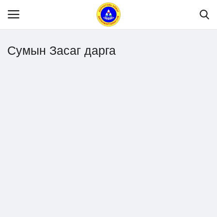
Сумын Засаг дарга
Нүүр
Танилцуулга
МЭДЭЭЛЭЛ
Хууль эрх зүй
Шилэн данс
Тендер