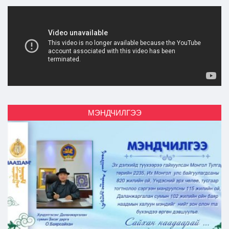
Ил тод байдал
Бодлого төлөвлөлт
МЭНДЧИЛГЭЭ