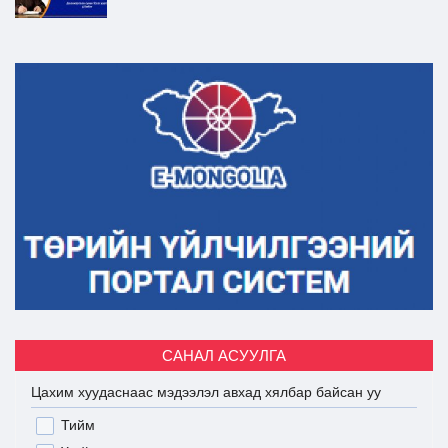
САНАЛ АСУУЛГА
Цахим хуудаснаас мэдээлэл авхад хялбар байсан уу
Тийм