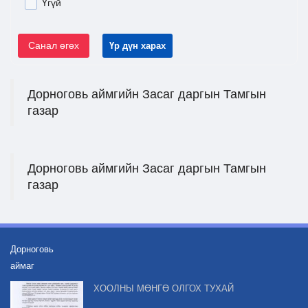
Үгүй
Санал өгөх
Үр дүн харах
Дорноговь аймгийн Засаг даргын Тамгын
газар
Дорноговь аймгийн Засаг даргын Тамгын
газар
Дорноговь
аймаг
ХООЛНЫ МӨНГӨ ОЛГОХ ТУХАЙ