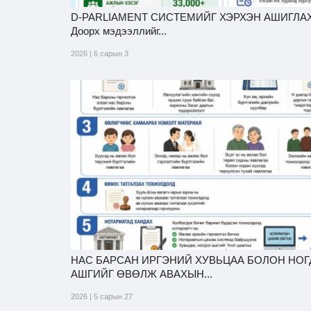
D-PARLIAMENT СИСТЕМИЙГ ХЭРХЭН АШИГЛАХ
Доорх мэдээллийг...
2026 | 6 сарын 3
НАС БАРСАН ИРГЭНИЙ ХУВЬЦАА БОЛОН НО
АШГИЙГ ӨВӨЛЖ АВАХЫН...
2026 | 5 сарын 27