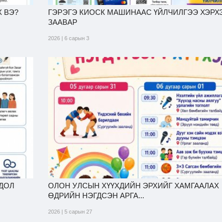
 ВЭ?
ГЭРЭГЭ КИОСК МАШИНААС ҮЙЛЧИЛГЭЭ ХЭРХ
ЗААВАР
2026 | 6 сарын 3
ГДОЛ
ОЛОН УЛСЫН ХҮҮХДИЙН ЭРХИЙГ ХАМГААЛАХ
ӨДРИЙН НЭГДСЭН АРГА...
2026 | 5 сарын 27