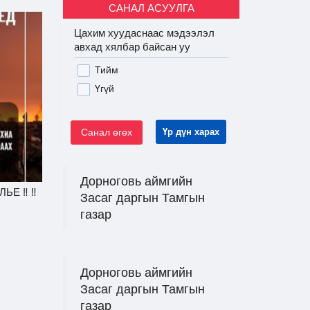
САНАЛ АСУУЛГА
Цахим хуудаснаас мэдээлэл
авхад хялбар байсан уу
Тийм
Үгүй
Санал өгөх
Үр дүн харах
Дорноговь аймгийн
ЬЕ ‼ ‼
Засаг даргын Тамгын
газар
Дорноговь аймгийн
Засаг даргын Тамгын
газар