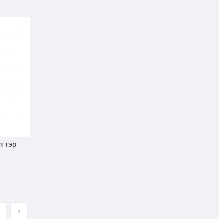
л тэр
›