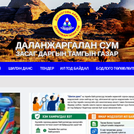
ДАЛАНЖАРГАЛАН СУМ
ЗАСАГ ДАРГЫН ТАМГЫН ГАЗАР
Й
ШИЛЭН ДАНС
ТЕНДЕР
ИЛ ТОД БАЙДАЛ
БОДЛОГО ТӨЛӨВЛӨЛ