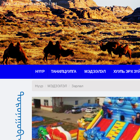
2026 | 08 сарын 08 өдөр |
17:44
НҮҮР
ТАНИЛЦУУЛГА
МЭДЭЭЛЭЛ
ХУУЛЬ ЭРХ ЗҮ
Нүүр
МЭДЭЭЛЭЛ
Зарлал
ᠳᠣᠷᠤᠨᠠᠭᠣᠪᠢ ᠠᠶᠢᠮᠠᠭ