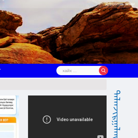
Дорноговь аймаг
Т
ᠳᠠᠯᠠᠨᠵᠢᠷᠭᠠᠯᠠᠩ ᠰᠤᠮᠤ