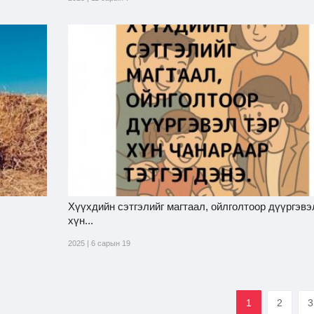
Хүүхдийн сэтгэлийг магтаал, ойлголтоор дүүргэвэ
хүн...
2025 | 6 сарын 19
1
2
3