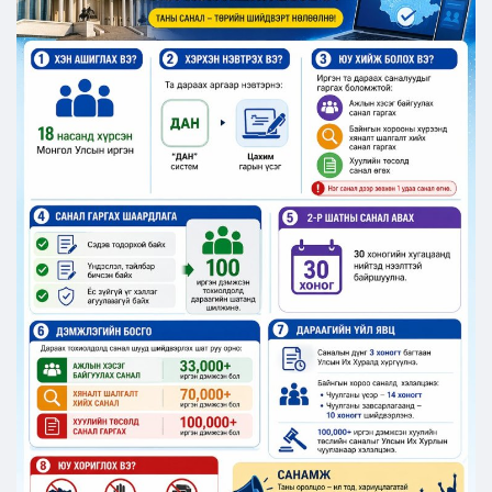
Ил тод байдал
Бодлого төлөвлөлт