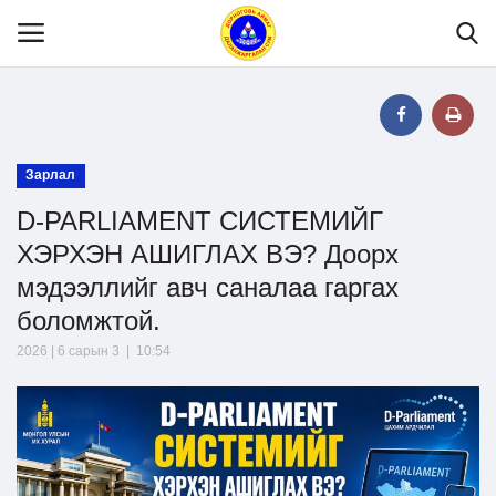
Нүүр
Зарлал
D-PARLIAMENT СИСТЕМИЙГ
Танилцуулга
ХЭРХЭН АШИГЛАХ ВЭ? Доорх
мэдээллийг авч саналаа гаргах
МЭДЭЭЛЭЛ
боломжтой.
2026 | 6 сарын 3 | 10:54
Хууль эрх зүй
Шилэн данс
Тендер