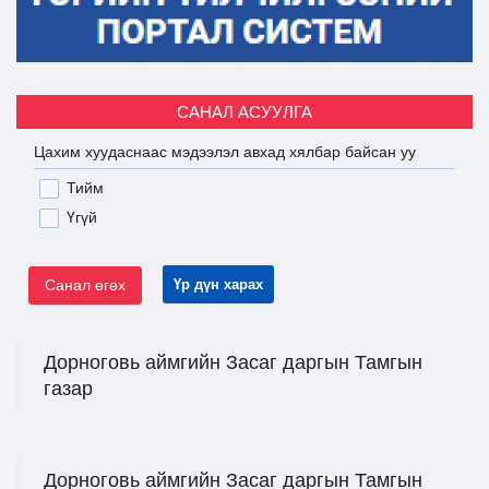
САНАЛ АСУУЛГА
Цахим хуудаснаас мэдээлэл авхад хялбар байсан уу
Тийм
Үгүй
Санал өгөх
Үр дүн харах
Дорноговь аймгийн Засаг даргын Тамгын
газар
Дорноговь аймгийн Засаг даргын Тамгын