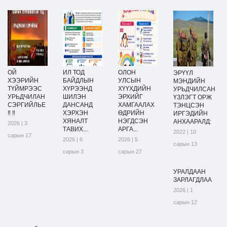
ОЙ
ИЛ ТОД
ОЛОН
ЭРҮҮЛ
ХЭЭРИЙН
БАЙДЛЫН
УЛСЫН
МЭНДИЙН
ТҮЙМРЭЭС
ХҮРЭЭНД
ХҮҮХДИЙН
УРЬДЧИЛСАН
УРЬДЧИЛАН
ШИЛЭН
ЭРХИЙГ
ҮЗЛЭГТ ОРЖ
СЭРГИЙЛЬЕ
ДАНСАНД
ХАМГААЛАХ
ТЭНЦСЭН
‼ ‼
ХЭРХЭН
ӨДРИЙН
ИРГЭДИЙН
ХЯНАЛТ
НЭГДСЭН
АНХААРАЛД:
2026 | 3
ТАВИХ...
АРГА...
2022 | 10
сарын 17
2026 | 6
2026 | 5
сарын 13
сарын 3
сарын 27
УРАЛДААН
ЗАРЛАГДЛАА
2026 | 1
сарын 12