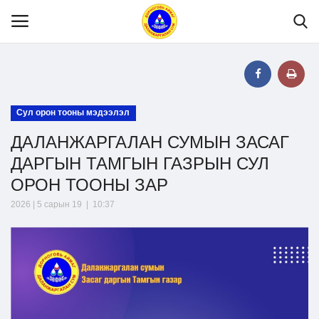
Нүүр
Сул орон тооны мэдээлэл
ДАЛАНЖАРГАЛАН СУМЫН ЗАСАГ
Танилцуулга
ДАРГЫН ТАМГЫН ГАЗРЫН СУЛ
ОРОН ТООНЫ ЗАР
МЭДЭЭЛЭЛ
2026 | 5 сарын 19 | 10:37
Хууль эрх зүй
Шилэн данс
Тендер