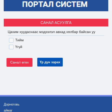
САНАЛ АСУУЛГА
Цахим хуудаснаас мэдээлэл авхад хялбар байсан уу
Тийм
Үгүй
Санал өгөх
Үр дүн харах
Дорноговь
аймаг