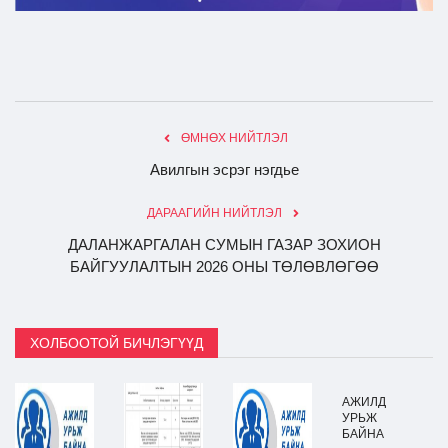
ӨМНӨХ НИЙТЛЭЛ
Авилгын эсрэг нэгдье
ДАРААГИЙН НИЙТЛЭЛ
ДАЛАНЖАРГАЛАН СУМЫН ГАЗАР ЗОХИОН
БАЙГУУЛАЛТЫН 2026 ОНЫ ТӨЛӨВЛӨГӨӨ
ХОЛБООТОЙ БИЧЛЭГҮҮД
АЖИЛД
УРЬЖ
БАЙНА