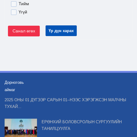
Тийм
Үгүй
Санал өгөх
Үр дүн харах
Дорноговь
аймаг
2025 ОНЫ 01 ДҮГЭЭР САРЫН 01--НЭЭС ХЭРЭГЖСЭН МАЛЧНЫ
ТУХАЙ...
ЕРӨНХИЙ БОЛОВСРОЛЫН СУРГУУЛИЙН
ТАНИЛЦУУЛГА