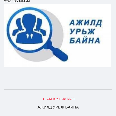
Утас: 86046644
Ил тод байдал
Бодлого төлөвлөлт
ӨМНӨХ НИЙТЛЭЛ
АЖИЛД УРЬЖ БАЙНА