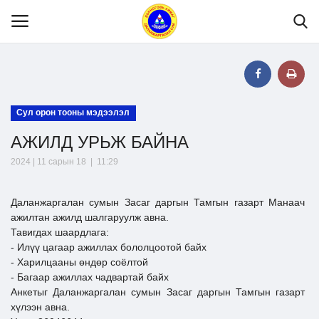
Нүүр
Сул орон тооны мэдээлэл
АЖИЛД УРЬЖ БАЙНА
Танилцуулга
2024 | 11 сарын 18 | 11:29
МЭДЭЭЛЭЛ
Даланжаргалан сумын Засаг даргын Тамгын газарт Манаач
ажилтан ажилд шалгаруулж авна.
Хууль эрх зүй
Тавигдах шаардлага:
- Илүү цагаар ажиллах бололцоотой байх
- Харилцааны өндөр соёлтой
Шилэн данс
-
Багаар ажиллах чадвартай байх
Анкетыг Даланжаргалан сумын Засаг даргын Тамгын газарт
хүлээн авна.
Тендер