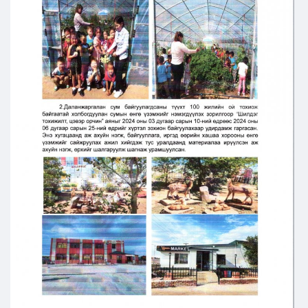
Ил тод байдал
Бодлого төлөвлөлт