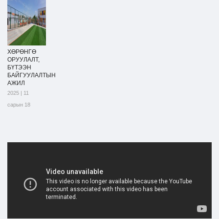
ХӨРӨНГӨ
ОРУУЛАЛТ,
БҮТЭЭН
БАЙГУУЛАЛТЫН
АЖИЛ
2025 | 11
сарын 18