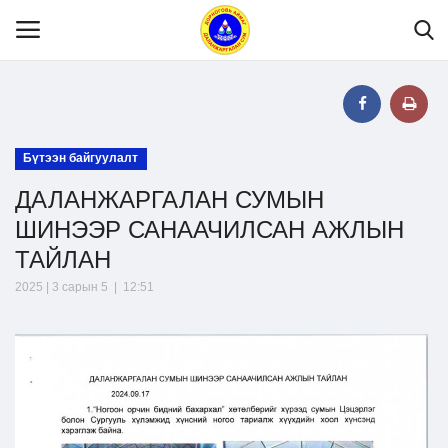
Нүүр
Бүтээн байгуулалт
ДАЛАНЖАРГАЛАН СУМЫН
Танилцуулга
ШИНЭЭР САНААЧИЛСАН АЖЛЫН
ТАЙЛАН
МЭДЭЭЛЭЛ
2025 | 3 сарын 5 | 12:51
Хууль эрх зүй
Шилэн данс
Тендер