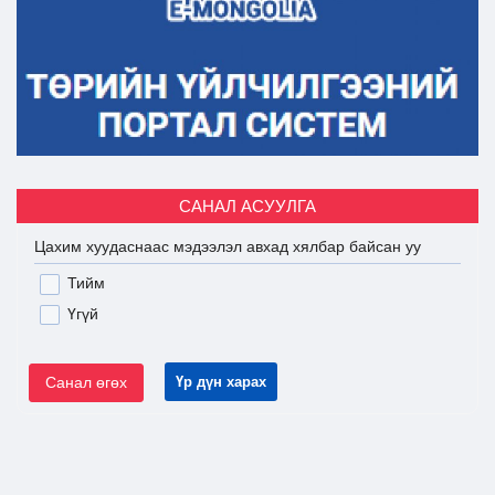
САНАЛ АСУУЛГА
Цахим хуудаснаас мэдээлэл авхад хялбар байсан уу
Тийм
Үгүй
Санал өгөх
Үр дүн харах