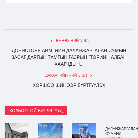
ӨМНӨХ НИЙТЛЭЛ
ДОРНОГОВЬ АЙМГИЙН ДАЛАНЖАРГАЛАН СУМЫН
ЗАСАГ ДАРГЫН ТАМГЫН ГАЗРЫН "ТӨРИЙН АЛБАН
ХААГЧДЫН...
ДАРААГИЙН НИЙТЛЭЛ
ХОРШОО ШИНЭЭР БҮРТГҮҮЛЭХ
ХОЛБООТОЙ БИЧЛЭГҮҮД
ДАЛАНЖАРГАЛА
СУМАНД