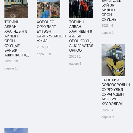
БАРИГДАЖ
БУЙ 36
АЙЛЫН
ОРОН
СУУЦНЫ...
ТӨРИЙН
ХӨРӨНГӨ
ТӨРИЙН
2023 | 6
АЛБАН
ОРУУЛАЛТ,
АЛБАН
ХААГЧДЫН 8
БҮТЭЭН
ХААГЧДЫН 8
сарын 14
АЙЛЫН
БАЙГУУЛАЛТЫН
АЙЛЫН
ОРОН
АЖИЛ
ОРОН СУУЦ
СУУЦЫГ
АШИГЛАЛТАД
2025 | 11
БАРЬЖ
ОРЛОО
сарын 18
АШИГЛАЛТАД...
2023 | 1
2022 | 10
сарын 6
сарын 13
ЕРӨНХИЙ
БОЛОВСРОЛЫН
СУРГУУЛЬД
СУРАГЧДЫН
АВТОБУС
ХҮЛЭЭЛГЭН...
2026 | 4
сарын 9