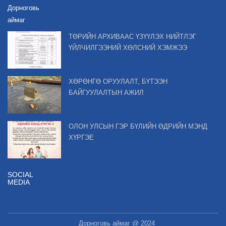
Дорноговь
аймаг
ТӨРИЙН АРХИВААС ҮЗҮҮЛЭХ НИЙТЛЭГ
ҮЙЛЧИЛГЭЭНИЙ ХӨЛСНИЙ ХЭМЖЭЭ
ХӨРӨНГӨ ОРУУЛАЛТ, БҮТЭЭН
БАЙГУУЛАЛТЫН АЖИЛ
ОЛОН УЛСЫН ГЭР БҮЛИЙН ӨДРИЙН МЭНД
ХҮРГЭЕ
SOCIAL
MEDIA
Дорноговь аймаг @ 2024