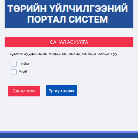
САНАЛ АСУУЛГА
Цахим хуудаснаас мэдээлэл авхад хялбар байсан уу
Тийм
Үгүй
Санал өгөх
Үр дүн харах