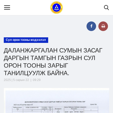
Нүүр
Сул орон тооны мэдээлэл
ДАЛАНЖАРГАЛАН СУМЫН ЗАСАГ
Танилцуулга
ДАРГЫН ТАМГЫН ГАЗРЫН СУЛ
ОРОН ТООНЫ ЗАРЫГ
МЭДЭЭЛЭЛ
ТАНИЛЦУУЛЖ БАЙНА.
2025 | 5 сарын 22 | 09:29
Хууль эрх зүй
Шилэн данс
Тендер