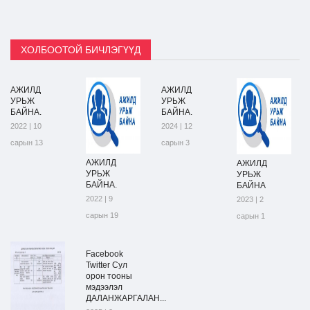
ХОЛБООТОЙ БИЧЛЭГҮҮД
АЖИЛД
АЖИЛД
УРЬЖ
УРЬЖ
БАЙНА.
БАЙНА.
2022 | 10
2024 | 12
сарын 13
сарын 3
АЖИЛД
АЖИЛД
УРЬЖ
УРЬЖ
БАЙНА.
БАЙНА
2022 | 9
2023 | 2
сарын 19
сарын 1
Facebook
Twitter Сул
орон тооны
мэдээлэл
ДАЛАНЖАРГАЛАН...