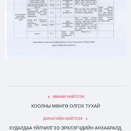
Ил тод байдал
Бодлого төлөвлөлт
ӨМНӨХ НИЙТЛЭЛ
ХООЛНЫ МӨНГӨ ОЛГОХ ТУХАЙ
ДАРААГИЙН НИЙТЛЭЛ
ХУДАЛДАА ҮЙЛЧИЛГЭЭ ЭРХЛЭГЧДИЙН АНХААРАЛД.