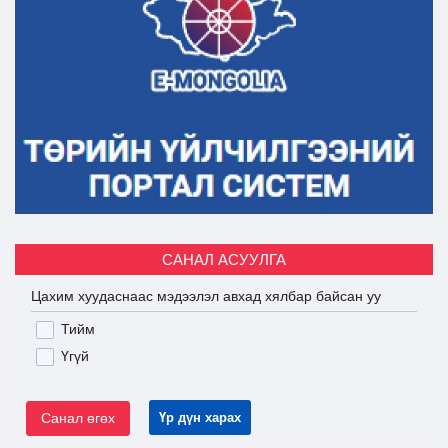
САНАЛ АСУУЛГА
Цахим хуудаснаас мэдээлэл авхад хялбар байсан уу
Тийм
Үгүй
Санал өгөх
Үр дүн харах