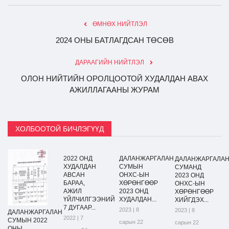
ӨМНӨХ НИЙТЛЭЛ
2024 ОНЫ БАТЛАГДСАН ТӨСӨВ
ДАРААГИЙН НИЙТЛЭЛ
ОЛОН НИЙТИЙН ОРОЛЦООТОЙ ХУДАЛДАН АВАХ
АЖИЛЛАГААНЫ ЖУРАМ
ХОЛБООТОЙ БИЧЛЭГҮҮД
2022 ОНД
ДАЛАНЖАРГАЛАН
ДАЛАНЖАРГАЛА
ХУДАЛДАН
СУМЫН
СУМАНД
АВСАН
ОНХС-ЫН
2023 ОНД
БАРАА,
ХӨРӨНГӨӨР
ОНХС-ЫН
АЖИЛ
2023 ОНД
ХӨРӨНГӨӨР
ҮЙЛЧИЛГЭЭНИЙ
ХУДАЛДАН...
ХИЙГДЭХ...
7 ДУГААР...
2023 | 8
2023 | 8
ДАЛАНЖАРГАЛАН
2022 | 7
СУМЫН 2022
сарын 22
сарын 22
ОНЫ