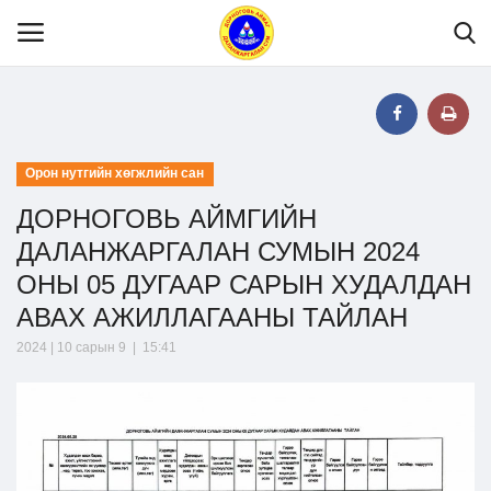
Нүүр
Орон нутгийн хөгжлийн сан
ДОРНОГОВЬ АЙМГИЙН
Танилцуулга
ДАЛАНЖАРГАЛАН СУМЫН 2024
ОНЫ 05 ДУГААР САРЫН ХУДАЛДАН
МЭДЭЭЛЭЛ
АВАХ АЖИЛЛАГААНЫ ТАЙЛАН
2024 | 10 сарын 9 | 15:41
Хууль эрх зүй
Шилэн данс
Тендер