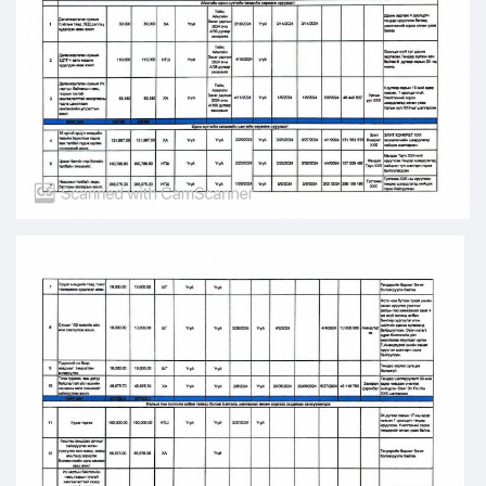
Ил тод байдал
Бодлого төлөвлөлт