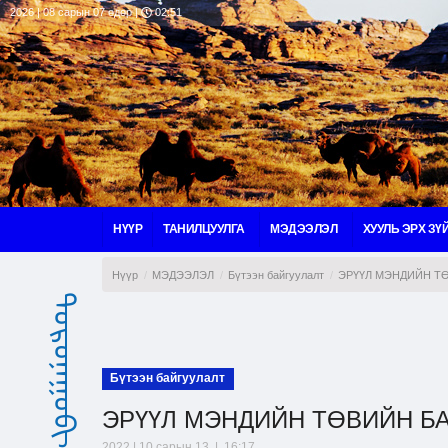
2026 | 08 сарын 07 өдөр |
02:51
НҮҮР
ТАНИЛЦУУЛГА
МЭДЭЭЛЭЛ
ХУУЛЬ ЭРХ ЗҮ
Нүүр
МЭДЭЭЛЭЛ
Бүтээн байгуулалт
ЭРҮҮЛ МЭНДИЙН ТӨ
ᠳᠣᠷᠤᠨᠠᠭᠣᠪᠢ ᠠᠶᠢᠮᠠᠭ
Бүтээн байгуулалт
ЭРҮҮЛ МЭНДИЙН ТӨВИЙН Б
2022 | 10 сарын 13 | 16:17