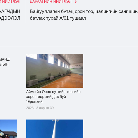
 НИЙТЛЭЛ
ДАРААГИЙН НИЙТЛЭЛ
ААГЧДЫН
Байгууллагын бүтэц орон тоо, цалингийн санг ши
ЭДЭЭЛЭЛ
батлах тухай А/01 тушаал
МАНД
ЙЛЫН
Аймгийн Орон нутгийн төсвийн
хөрөнгөөр хийгдэж буй
“Ерөнхий...
2023 | 8 сарын 30