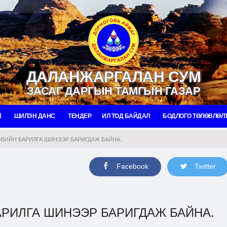
ДАЛАНЖАРГАЛАН СУМ
ЗАСАГ ДАРГЫН ТАМГЫН ГАЗАР
Й
ШИЛЭН ДАНС
ТЕНДЕР
ИЛ ТОД БАЙДАЛ
БОДЛОГО ТӨЛӨВЛӨЛ
ВИЙН БАРИЛГА ШИНЭЭР БАРИГДАЖ БАЙНА.
Facebook
Twitter
АРИЛГА ШИНЭЭР БАРИГДАЖ БАЙНА.