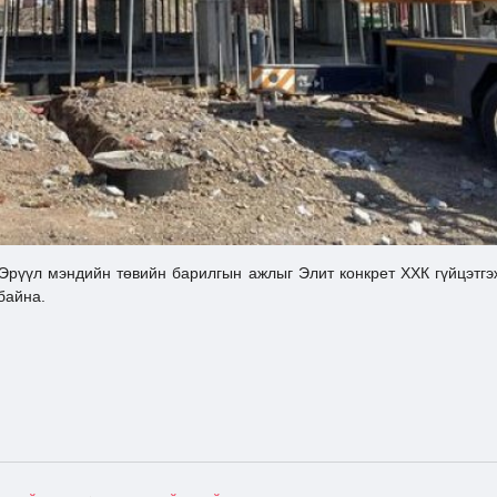
Эрүүл мэндийн төвийн барилгын ажлыг Элит конкрет ХХК гүйцэтгэ
 байна.