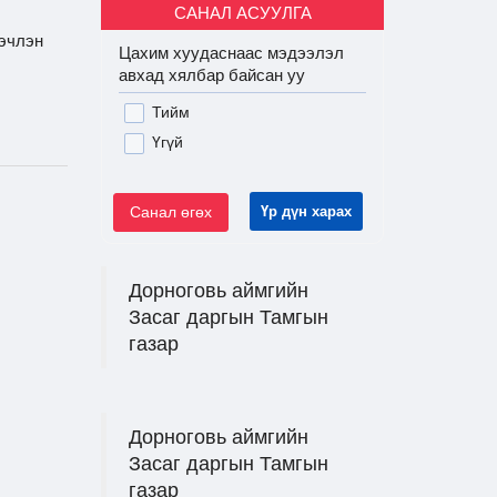
САНАЛ АСУУЛГА
нэчлэн
Цахим хуудаснаас мэдээлэл
авхад хялбар байсан уу
Тийм
Үгүй
Санал өгөх
Үр дүн харах
Дорноговь аймгийн
Засаг даргын Тамгын
газар
Дорноговь аймгийн
Засаг даргын Тамгын
газар