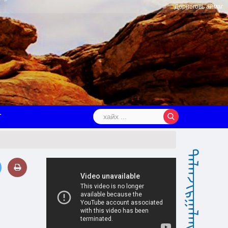
Дорноговь аймаг
Т
ᠳᠠᠯᠠᠨᠵᠢᠷᠭᠠᠯᠠᠩ ᠰᠤᠮᠤ