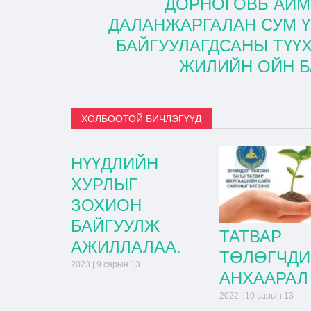
ДОРНОГОВЬ АЙМ
ДАЛАНЖАРГАЛАН СУМ 
БАЙГУУЛАГДСАНЫ ТҮҮХ
ЖИЛИЙН ОЙН БА
ХОЛБООТОЙ БИЧЛЭГҮҮД
НҮҮДЛИЙН
ХУРЛЫГ
ЗОХИОН
БАЙГУУЛЖ
ТАТВАР
АЖИЛЛАЛАА.
ТӨЛӨГЧД
2023 | 9 сарын 13
АНХААРАЛ
2022 | 10 сарын 13