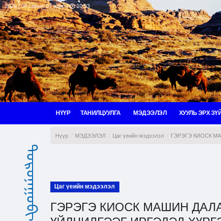
2026 | 08 сарын 07 өдөр |
10:53
НҮҮР
ТАНИЛЦУУЛГА
МЭДЭЭЛЭЛ
ХУУЛЬ ЭРХ ЗҮ
Нүүр
МЭДЭЭЛЭЛ
Цаг үеийн мэдээлэл
ГЭРЭГЭ КИОСК МА
ᠳᠣᠷᠤᠨᠠᠭᠣᠪᠢ ᠠᠶᠢᠮᠠᠭ
Цаг үеийн мэдээлэл
ГЭРЭГЭ КИОСК МАШИН ДАЛ