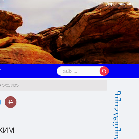
Дорноговь аймаг
Т
Ж ЭХЭЛЛЭЭ
ᠳᠠᠯᠠᠨᠵᠢᠷᠭᠠᠯᠠᠩ ᠰᠤᠮᠤ
ХИМ