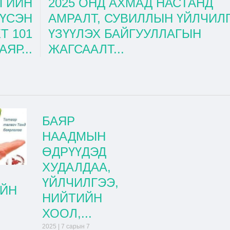
ГИЙН
2025 ОНД АХМАД НАСТАНД
ҮҮСЭН
АМРАЛТ, СУВИЛЛЫН ҮЙЛЧИЛ
Т 101
ҮЗҮҮЛЭХ БАЙГУУЛЛАГЫН
ЯР...
ЖАГСААЛТ...
БАЯР
НААДМЫН
ӨДРҮҮДЭД
ХУДАЛДАА,
ҮЙЛЧИЛГЭЭ,
ИЙН
НИЙТИЙН
ХООЛ,...
2025 | 7 сарын 7