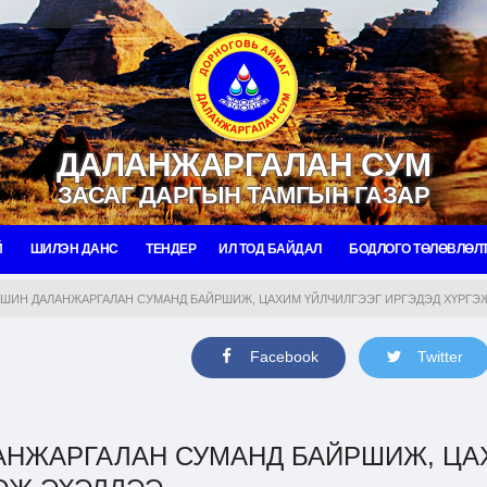
ДАЛАНЖАРГАЛАН СУМ
ЗАСАГ ДАРГЫН ТАМГЫН ГАЗАР
Й
ШИЛЭН ДАНС
ТЕНДЕР
ИЛ ТОД БАЙДАЛ
БОДЛОГО ТӨЛӨВЛӨЛ
ШИН ДАЛАНЖАРГАЛАН СУМАНД БАЙРШИЖ, ЦАХИМ ҮЙЛЧИЛГЭЭГ ИРГЭДЭД ХҮРГЭ
Facebook
Twitter
АНЖАРГАЛАН СУМАНД БАЙРШИЖ, ЦА