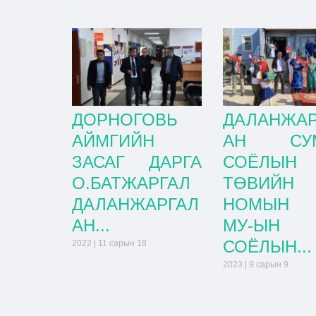
ДОРНОГОВЬ
ДАЛАНЖАР
АЙМГИЙН
АН СУ
ЗАСАГ ДАРГА
СОЁЛЫН
О.БАТЖАРГАЛ
ТӨВИЙН
ДАЛАНЖАРГАЛ
НОМЫН 
АН...
МУ-ЫН
СОЁЛЫН...
2022 | 11 сарын 18
2023 | 9 сарын 9