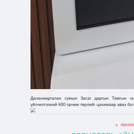
Даланжаргалан сумын Засаг даргын Тамгын га
үйлчилгээний 600 орчим төрлийг цахимаар авах бо
ӨМНӨХ