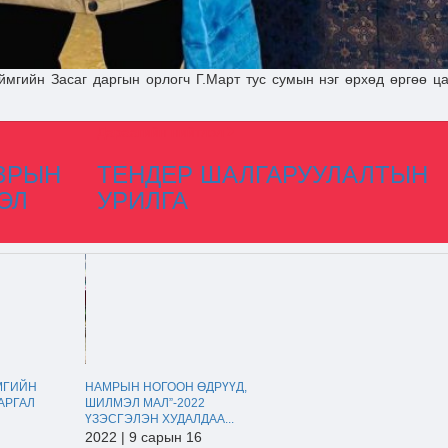
мгийн Засаг даргын орлогч Г.Март тус сумын нэг өрхөд өргөө ца
Дараагийн нийтлэл
АЗРЫН
ТЕНДЕР ШАЛГАРУУЛАЛТЫН
ЭЛ
УРИЛГА
МГИЙН
НАМРЫН НОГООН ӨДРҮҮД,
АРГАЛ
ШИЛМЭЛ МАЛ”-2022
ҮЗЭСГЭЛЭН ХУДАЛДАА...
2022 | 9 сарын 16