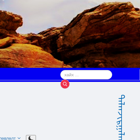
Дорноговь аймаг
ᠳᠠᠯᠠᠨᠵᠢᠷᠭᠠᠯᠠᠩ ᠰᠤᠮᠤ
өлөвлөлт