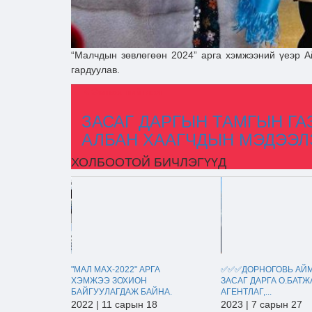
“Малчдын зөвлөгөөн 2024” арга хэмжээний үеэр Ай
гардуулав.
Өмнөх нийтлэл
ЗАСАГ ДАРГЫН ТАМГЫН Г
АЛБАН ХААГЧДЫН МЭДЭЭЛ
ХОЛБООТОЙ БИЧЛЭГҮҮД
"МАЛ МАХ-2022" АРГА
✅✅✅ДОРНОГОВЬ АЙ
ХЭМЖЭЭ ЗОХИОН
ЗАСАГ ДАРГА О.БАТЖ
БАЙГУУЛАГДАЖ БАЙНА.
АГЕНТЛАГ,...
2022 | 11 сарын 18
2023 | 7 сарын 27