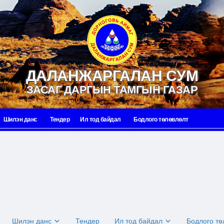
ДАЛАНЖАРГАЛАН СУМ
ЗАСАГ ДАРГЫН ТАМГЫН ГАЗАР
Шилэн данс
Тендер
Ил тод байдал
Бодлого төлөвлөлт
Шилэн данс
Тендер
Ил тод байдал
Бодлого т