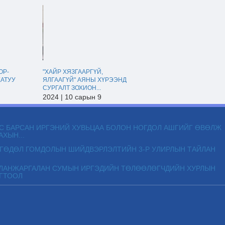
ОР-
"ХАЙР ХЯЗГААРГҮЙ,
ХАТУУ
ЯЛГААГҮЙ" АЯНЫ ХҮРЭЭНД
СУРГАЛТ ЗОХИОН...
2024 | 10 сарын 9
С БАРСАН ИРГЭНИЙ ХУВЬЦАА БОЛОН НОГДОЛ АШГИЙГ ӨВӨЛЖ
АХЫН...
ГӨДӨЛ ГОМДОЛЫН ШИЙДВЭРЛЭЛТИЙН 3-Р УЛИРЛЫН ТАЙЛАН
ЛАНЖАРГАЛАН СУМЫН ИРГЭДИЙН ТӨЛӨӨЛӨГЧДИЙН ХУРЛЫН
ГТООЛ