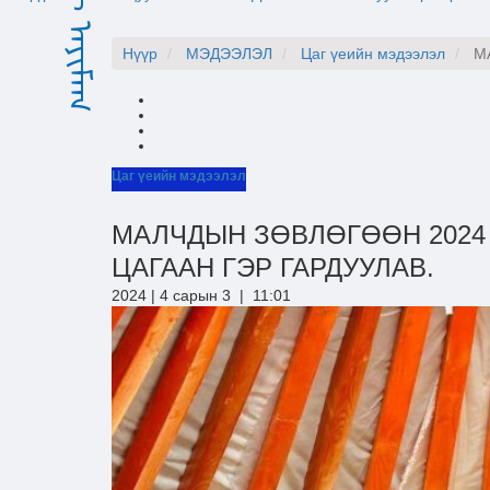
Нүүр
МЭДЭЭЛЭЛ
Цаг үеийн мэдээлэл
МА
Цаг үеийн мэдээлэл
МАЛЧДЫН ЗӨВЛӨГӨӨН 2024
ЦАГААН ГЭР ГАРДУУЛАВ.
2024 | 4 сарын 3 | 11:01