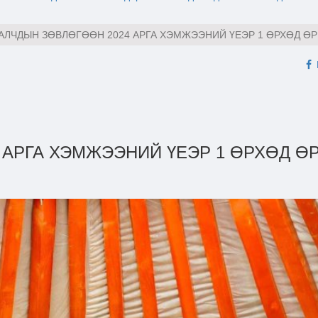
ЛЧДЫН ЗӨВЛӨГӨӨН 2024 АРГА ХЭМЖЭЭНИЙ ҮЕЭР 1 ӨРХӨД ӨРГ
 АРГА ХЭМЖЭЭНИЙ ҮЕЭР 1 ӨРХӨД Ө