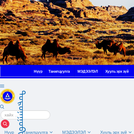
Нүүр
Танилцуулга
МЭДЭЭЛЭЛ
Хууль эрх зүй
2026 | 08 сарын 09 өдөр |
01:52
ᠳᠣᠷᠤᠨᠠᠭᠣᠪᠢ ᠠᠶᠢᠮᠠᠭ
Нүүр
Танилцуулга
МЭДЭЭЛЭЛ
Хууль эрх зүй