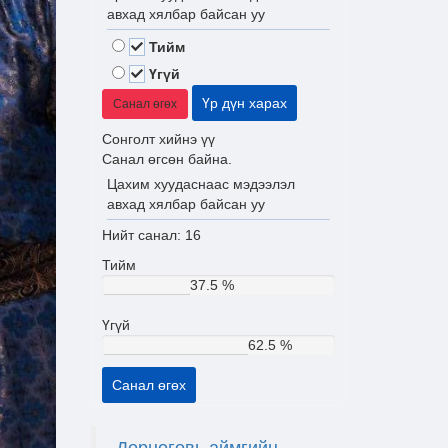
авхад хялбар байсан уу
Тийм
Үгүй
Үр дүн харах
Санал өгөх
Сонголт хийнэ үү
Санал өгсөн байна.
Цахим хуудаснаас мэдээлэл
авхад хялбар байсан уу
Нийт санал: 16
Тийм
37.5 %
Үгүй
62.5 %
Санал өгөх