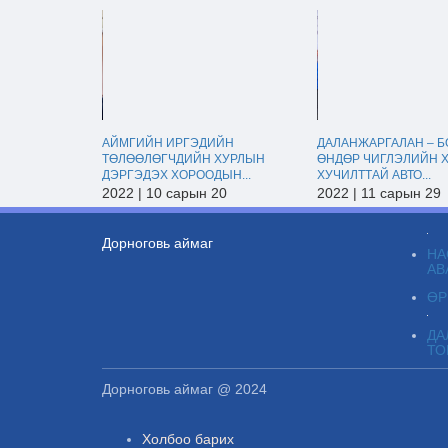
АЙМГИЙН ИРГЭДИЙН
ДАЛАНЖАРГАЛАН – Б
ТӨЛӨӨЛӨГЧДИЙН ХУРЛЫН
ӨНДӨР ЧИГЛЭЛИЙН 
ДЭРГЭДЭХ ХОРООДЫН...
ХУЧИЛТТАЙ АВТО...
2022 | 10 сарын 20
2022 | 11 сарын 29
Дорноговь аймаг
НА
АВ
ӨР
ДА
ТО
Дорноговь аймаг @ 2024
Холбоо барих