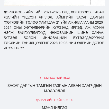
ДОРНОГОВЬ АЙМГИЙГ 2021-2025 ОНД ХӨГЖҮҮЛЭХ ТАВАН
ЖИЛИЙН ҮНДСЭН ЧИГЛЭЛ, АЙМГИЙН ЗАСАГ ДАРГЫН
"ХӨГЖЛИЙН ТӨЛӨӨ ХАМТДАА-2" ҮЙЛ АЖИЛЛАГААНЫ 2020-
2024 ОНЫ ХӨТӨЛБӨРИЙН ХҮРЭЭНД ИРГЭД, АЖ АХУЙН
НЭГЖ БАЙГУУЛЛАГУУД ИННОВАЦИЙН ШИНЭ САНАА,
БҮТЭЭЛ БОЛОН ИННОВАЦИЙН БҮТЭЭГДЭХҮҮНИЙ
ТӨСЛИЙН ТАНИЛЦУУЛГЫГ 2023.10.05-НИЙ ӨДРИЙН ДОТОР
ИРҮҮЛНЭ ҮҮ
ӨМНӨХ НИЙТЛЭЛ
ЗАСАГ ДАРГЫН ТАМГЫН ГАЗРЫН АЛБАН ХААГЧДЫН
МЭДЭЭЛЭЛ
ДАРААГИЙН НИЙТЛЭЛ
МЭНДЧИЛГЭЭ