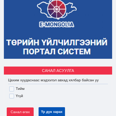
САНАЛ АСУУЛГА
Цахим хуудаснаас мэдээлэл авхад хялбар байсан уу
Тийм
Үгүй
Санал өгөх
Үр дүн харах