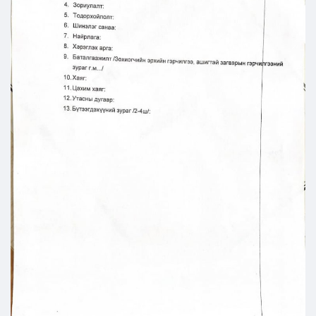
Ил тод байдал
Бодлого төлөвлөлт