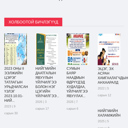
ХОЛБООТОЙ БИЧЛЭГҮҮД
2023 ОНЫ ll
НИЙГМИЙН
СУМЫН
ЭЦЭГ, ЭХ
ЭЭЛЖИЙН
ДААТГАЛЫН
БАЯР
АСРАН
ЦЭРЭГ
ЯВУУЛЫН
НААДМЫН
ХАМГААЛАГЧДЫ
ТАТЛАГЫН
ҮЙЛЧИЛГЭЭ
ӨДРҮҮДЭД
АНХААРАЛД
УРЬДЧИЛСАН
БОЛОН НЭГ
ХУДАЛДАА,
2022 | 5
ҮЗЛЭГ
ЦЭГИЙН
ҮЙЛЧИЛГЭЭ
сарын 12
2023.10.01-
ҮЙЛЧИЛГЭЭ...
ЯВУУЛАХ...
НИЙ...
2026 | 3
2026 | 7
2023 | 9
сарын 17
сарын 6
НИЙГМИЙН
сарын 30
ХАЛАМЖИЙН
2025 | 5