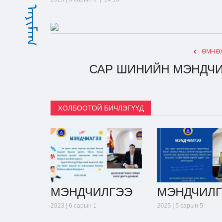
ӨМНӨХ
САР ШИНИЙН МЭНДЧ
ХОЛБООТОЙ БИЧЛЭГҮҮД
МЭНДЧИЛГЭЭ
МЭНДЧИЛ
2023 | 6 сарын 1
2025 | 5 сарын 5