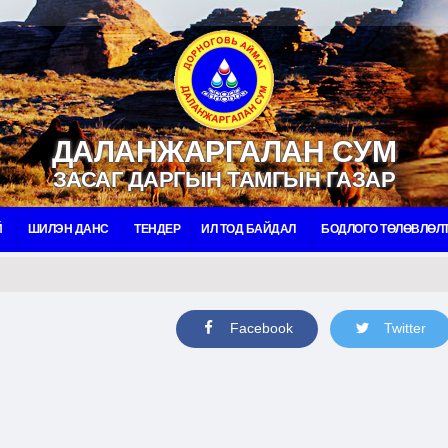
ДАЛАНЖАРГАЛАН СУМ
ЗАСАГ ДАРГЫН ТАМГЫН ГАЗАР
Й
ШИЛЭН ДАНС
ТЕНДЕР
ИЛ ТОД БАЙДАЛ
БОДЛОГО ТӨЛӨВЛӨЛ
Facebook
Twitter