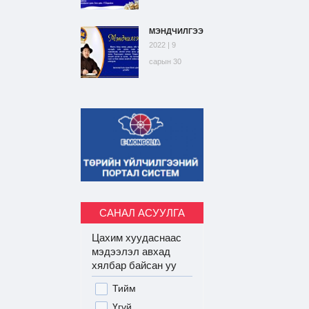
МЭНДЧИЛГЭЭ
2022 | 9
сарын 30
САНАЛ АСУУЛГА
Цахим хуудаснаас
мэдээлэл авхад
хялбар байсан уу
Тийм
Үгүй