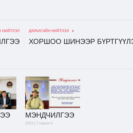
 НИЙТЛЭЛ
ДАРААГИЙН НИЙТЛЭЛ
ИЛГЭЭ
ХОРШОО ШИНЭЭР БҮРТГҮҮЛ
ГЭЭ
МЭНДЧИЛГЭЭ
2023 | 7 сарын 5