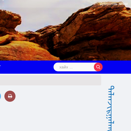
Дорноговь аймаг
Т
ᠳᠠᠯᠠᠨᠵᠢᠷᠭᠠᠯᠠᠩ ᠰᠤᠮᠤ