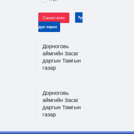
Санал өгөх
Үр
дүн харах
Дорноговь
аймгийн Засаг
даргын Тамгын
газар
Дорноговь
аймгийн Засаг
даргын Тамгын
газар