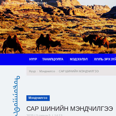
2026 | 08 сарын 07 өдөр |
04:36
НҮҮР
ТАНИЛЦУУЛГА
МЭДЭЭЛЭЛ
ХУУЛЬ ЭРХ ЗҮ
Нүүр
Мэндчилгээ
САР ШИНИЙН МЭНДЧИЛГЭЭ
ᠳᠣᠷᠤᠨᠠᠭᠣᠪᠢ ᠠᠶᠢᠮᠠᠭ
Мэндчилгээ
САР ШИНИЙН МЭНДЧИЛГЭЭ
2025 | 3 сарын 5 | 14:13