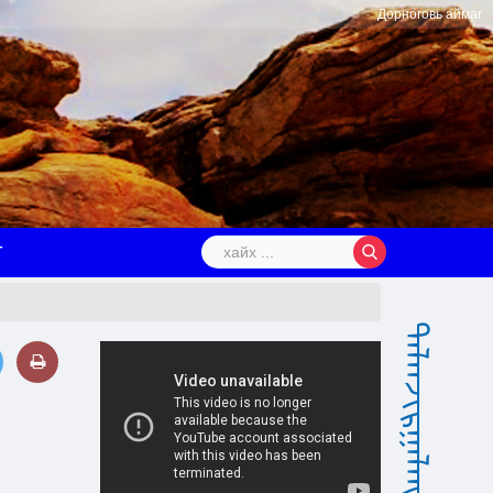
Дорноговь аймаг
Т
ᠳᠠᠯᠠᠨᠵᠢᠷᠭᠠᠯᠠᠩ ᠰᠤᠮᠤ