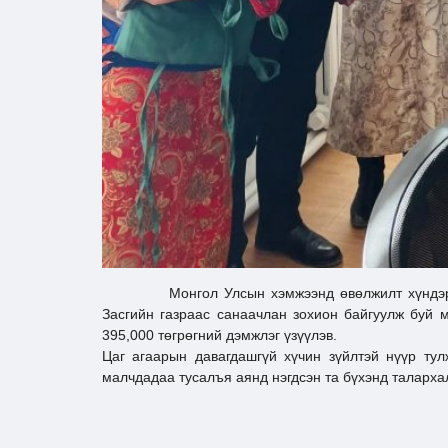
Монгол Улсын хэмжээнд өвөлжилт хүндэрч, зу
Засгийн газраас санаачлан зохион байгуулж буй 
395,000 төгрөгний дэмжлэг үзүүлэв.
Цаг агаарын давагдашгүй хүчин зүйлтэй нүүр ту
малчдадаа тусалъя аянд нэгдсэн та бүхэнд таларха