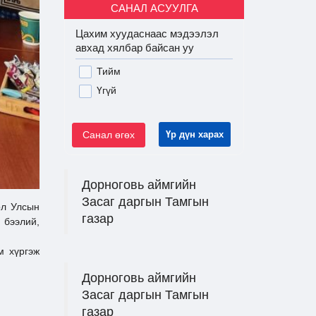
САНАЛ АСУУЛГА
Цахим хуудаснаас мэдээлэл
авхад хялбар байсан уу
Тийм
Үгүй
Санал өгөх
Үр дүн харах
Дорноговь аймгийн
Засаг даргын Тамгын
л Улсын
газар
 бээлий,
м хүргэж
Дорноговь аймгийн
Засаг даргын Тамгын
газар