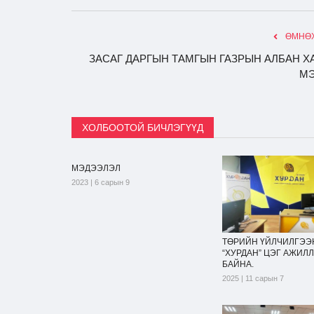
ӨМНӨХ
ЗАСАГ ДАРГЫН ТАМГЫН ГАЗРЫН АЛБАН Х
М
ХОЛБООТОЙ БИЧЛЭГҮҮД
МЭДЭЭЛЭЛ
2023 | 6 сарын 9
ТӨРИЙН ҮЙЛЧИЛГЭЭ
“ХУРДАН” ЦЭГ АЖИЛ
БАЙНА.
2025 | 11 сарын 7