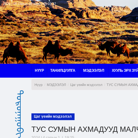
2026 | 08 сарын 08 өдөр |
03:37
НҮҮР
ТАНИЛЦУУЛГА
МЭДЭЭЛЭЛ
ХУУЛЬ ЭРХ ЗҮ
Нүүр
МЭДЭЭЛЭЛ
Цаг үеийн мэдээлэл
ТУС СУМЫН АХМАД
ᠳᠣᠷᠤᠨᠠᠭᠣᠪᠢ ᠠᠶᠢᠮᠠᠭ
Цаг үеийн мэдээлэл
ТУС СУМЫН АХМАДУУД МАЛ
2024 | 4 сарын 1 | 19:25