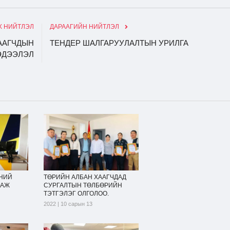
 НИЙТЛЭЛ
ДАРААГИЙН НИЙТЛЭЛ
ААГЧДЫН
ТЕНДЕР ШАЛГАРУУЛАЛТЫН УРИЛГА
ЭДЭЭЛЭЛ
НИЙ
ТӨРИЙН АЛБАН ХААГЧДАД
ЛАЖ
СУРГАЛТЫН ТӨЛБӨРИЙН
ТЭТГЭЛЭГ ОЛГОЛОО.
2022 | 10 сарын 13