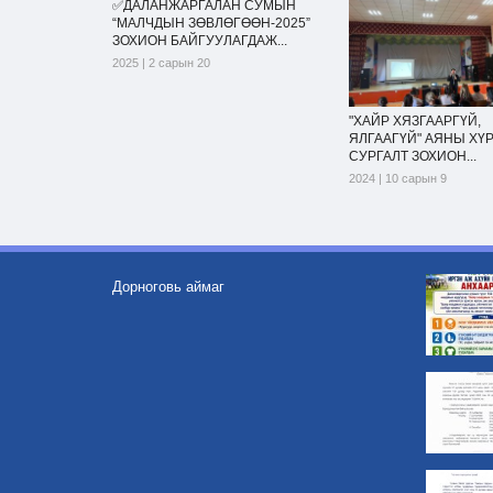
✅ДАЛАНЖАРГАЛАН СУМЫН
“МАЛЧДЫН ЗӨВЛӨГӨӨН-2025”
ЗОХИОН БАЙГУУЛАГДАЖ...
2025 | 2 сарын 20
"ХАЙР ХЯЗГААРГҮЙ,
ЯЛГААГҮЙ" АЯНЫ ХҮ
СУРГАЛТ ЗОХИОН...
2024 | 10 сарын 9
Дорноговь аймаг