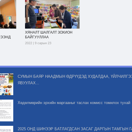
ХЯНАЛТ ШАЛГАЛТ ЗОХИОН
РЭЭНД
БАЙГУУЛЛАА
2022 | 9 сарын 23
СУМЫН БАЯР НААДМЫН ӨДРҮҮДЭД ХУДАЛДАА, ҮЙЛЧИЛГЭ
ЯВУУЛАХ...
Хөдөлмөрийн эрхийн маргааныг таслах комисс томилох тухай
2025 ОНД ШИНЭЭР БАТЛАГДСАН ЗАСАГ ДАРГЫН ТАМГЫН 