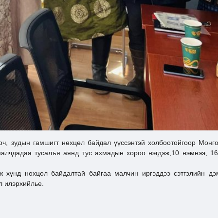
дын гамшигт нөхцөл байдал үүссэнтэй холбоотойгоор Монго
малчдадаа тусалъя аянд тус ахмадын хороо нэгдэж,10 нэмнээ, 16
лж хүнд нөхцөл байдалтай байгаа малчин иргэддээ сэтгэлийн дэ
л илэрхийлье.