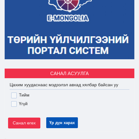
САНАЛ АСУУЛГА
Цахим хуудаснаас мэдээлэл авхад хялбар байсан уу
Тийм
Үгүй
Санал өгөх
Үр дүн харах