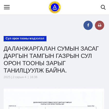
Нүүр
Сул орон тооны мэдээлэл
ДАЛАНЖАРГАЛАН СУМЫН ЗАСАГ
Танилцуулга
ДАРГЫН ТАМГЫН ГАЗРЫН СУЛ
ОРОН ТООНЫ ЗАРЫГ
МЭДЭЭЛЭЛ
ТАНИЛЦУУЛЖ БАЙНА.
2025 | 2 сарын 4 | 16:36
Хууль эрх зүй
Шилэн данс
Тендер