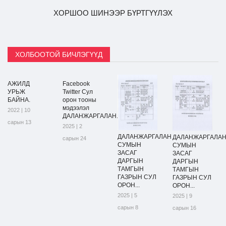
ХОРШОО ШИНЭЭР БҮРТГҮҮЛЭХ
ХОЛБООТОЙ БИЧЛЭГҮҮД
АЖИЛД
Facebook
УРЬЖ
Twitter Сул
БАЙНА.
орон тооны
мэдээлэл
2022 | 10
ДАЛАНЖАРГАЛАН...
сарын 13
2025 | 2
ДАЛАНЖАРГАЛАН
ДАЛАНЖАРГАЛА
сарын 24
СУМЫН
СУМЫН
ЗАСАГ
ЗАСАГ
ДАРГЫН
ДАРГЫН
ТАМГЫН
ТАМГЫН
ГАЗРЫН СУЛ
ГАЗРЫН СУЛ
ОРОН...
ОРОН...
2025 | 5
2025 | 9
сарын 8
сарын 16