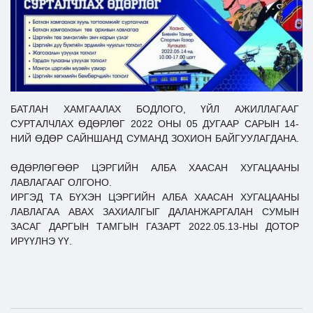
Ил тод байдал
Бодлого төлөвлөлт
БАТЛАН ХАМГААЛАХ БОДЛОГО, ҮЙЛ АЖИЛЛАГААГ
СУРТАЛЧЛАХ ӨДӨРЛӨГ 2022 ОНЫ 05 ДУГААР САРЫН 14-
НИЙ ӨДӨР САЙНШАНД СУМАНД ЗОХИОН БАЙГУУЛАГДАНА.
ӨДӨРЛӨГӨӨР ЦЭРГИЙН АЛБА ХААСАН ХУГАЦААНЫ
ЛАВЛАГААГ ОЛГОНО.
ИРГЭД ТА БҮХЭН ЦЭРГИЙН АЛБА ХААСАН ХУГАЦААНЫ
ЛАВЛАГАА АВАХ ЗАХИАЛГЫГ ДАЛАНЖАРГАЛАН СУМЫН
ЗАСАГ ДАРГЫН ТАМГЫН ГАЗАРТ 2022.05.13-НЫ ДОТОР
ИРҮҮЛНЭ ҮҮ.