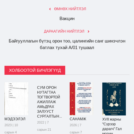
ӨМНӨХ НИЙТЛЭЛ
Вакцин
ДАРААГИЙН НИЙТЛЭЛ
Байгууллагын бүтэц орон тоо, цалингийн санг шинэчлэн
батлах тухай А/01 тушаал
ХОЛБООТОЙ БИЧЛЭГҮҮД
СУМ ОРОН
НУТАГТАА
ТОГТВОРТОЙ
АЖИЛЛАЖ
АМЬДРАХ
ЗАЛУУСТ
СУРГАЛТЫН...
МЭДЭЭЛЭЛ
САНАМЖ
XVII жарны
2022 | 7
"Сүрээр
2023 | 10
2026 | 7
дарагч" Гал
сарын 21
сарын 4
сарын 7
морин