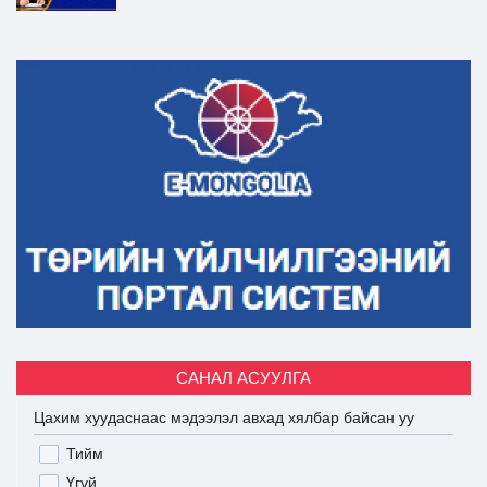
САНАЛ АСУУЛГА
Цахим хуудаснаас мэдээлэл авхад хялбар байсан уу
Тийм
Үгүй