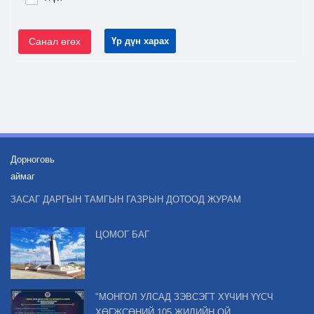
Санал өгөх
Үр дүн харах
Дорноговь
аймаг
ЗАСАГ ДАРГЫН ТАМГЫН ГАЗРЫН ДОТООД ЖУРАМ
ЦОМОГ БАГ
"МОНГОЛ УЛСАД ЗЭВСЭГТ ХҮЧИН ҮҮСЧ
ХӨГЖСӨНИЙ 105 ЖИЛИЙН ОЙ,...