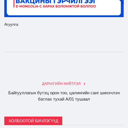
Ил тод байдал
Агуулга
Бодлого төлөвлөлт
ДАРААГИЙН НИЙТЛЭЛ
Байгууллагын бүтэц орон тоо, цалингийн санг шинэчлэн
батлах тухай А/01 тушаал
ХОЛБООТОЙ БИЧЛЭГҮҮД