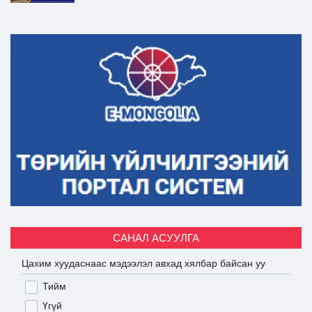
САНАЛ АСУУЛГА
Цахим хуудаснаас мэдээлэл авхад хялбар байсан уу
Тийм
Үгүй