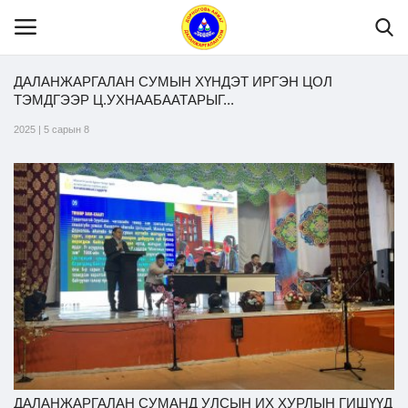
ДАЛАНЖАРГАЛАН СУМЫН ХҮНДЭТ ИРГЭН ЦОЛ
ТЭМДГЭЭР Ц.УХНААБААТАРЫГ...
Нүүр
2025 | 5 сарын 8
Танилцуулга
МЭДЭЭЛЭЛ
Хууль эрх зүй
Шилэн данс
Тендер
ДАЛАНЖАРГАЛАН СУМАНД УЛСЫН ИХ ХУРЛЫН ГИШҮҮД