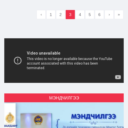
‹
›
»
1
2
3
4
5
6
МЭНДЧИЛГЭЭ