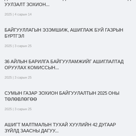
УУЛЗАЛТ ЗОХИОН...
2025 | 4 сарын 14
Ил тод байдал
БАЙГУУЛЛАГЫН ЭЗЭМШИЖ, АШИГЛАЖ БУЙ ГАЗРЫН
Бодлого төлөвлөлт
БҮРТГЭЛ
2025 | 3 сарын 25
36 АЙЛЫН БАРИЛГА БАЙГУУЛАМЖИЙГ АШИГЛАЛТАД
ОРУУЛАХ КОМИССЫН...
2025 | 3 сарын 25
СУМЫН ГАЗАР ЗОХИОН БАЙГУУЛАЛТЫН 2025 ОНЫ
ТӨЛӨВЛӨГӨӨ
2025 | 3 сарын 25
АШИГТ МАЛТМАЛЫН ТУХАЙ ХУУЛИЙН 42 ДУГААР
ЗҮЙЛД ЗААСНЫ ДАГУУ...