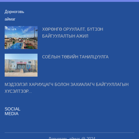
Дорноговь
аймаг
ХӨРӨНГӨ ОРУУЛАЛТ, БҮТЭЭН
БАЙГУУЛАЛТЫН АЖИЛ
СОЁЛЫН ТӨВИЙН ТАНИЛЦУУЛГА
МЭДЭЭЛЭЛ ХАРИУЦАГЧ БОЛОН ЗАХИАЛАГЧ БАЙГУУЛЛАГЫН
ХҮСЭЛТЭЭР...
SOCIAL
MEDIA
Дорноговь аймаг @ 2024