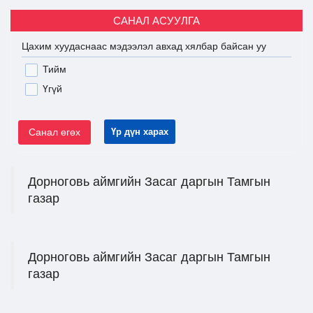
САНАЛ АСУУЛГА
Цахим хуудаснаас мэдээлэл авхад хялбар байсан уу
Тийм
Үгүй
Санал өгөх
Үр дүн харах
Дорноговь аймгийн Засаг даргын Тамгын
газар
Дорноговь аймгийн Засаг даргын Тамгын
газар