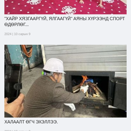
"ХАЙР ХЯЗГААРГҮЙ, ЯЛГААГҮЙ" АЯНЫ ХҮРЭЭНД СПОРТ
ӨДӨРЛӨГ...
2024 | 10 сарын 9
ХАЛААЛТ ӨГЧ ЭХЭЛЛЭЭ.