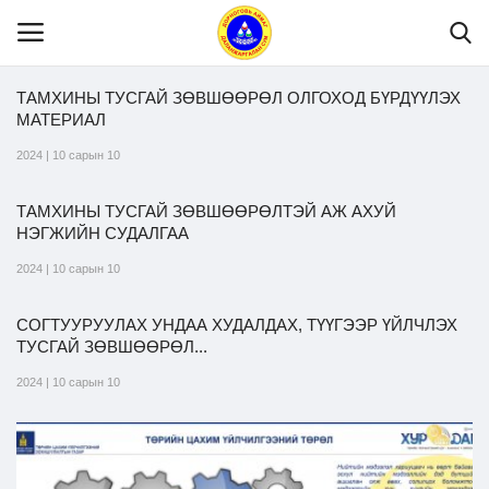
ТАМХИНЫ ТУСГАЙ ЗӨВШӨӨРӨЛ ОЛГОХОД БҮРДҮҮЛЭХ
МАТЕРИАЛ
Нүүр
2024 | 10 сарын 10
ТАМХИНЫ ТУСГАЙ ЗӨВШӨӨРӨЛТЭЙ АЖ АХУЙ
Танилцуулга
НЭГЖИЙН СУДАЛГАА
2024 | 10 сарын 10
МЭДЭЭЛЭЛ
СОГТУУРУУЛАХ УНДАА ХУДАЛДАХ, ТҮҮГЭЭР ҮЙЛЧЛЭХ
ТУСГАЙ ЗӨВШӨӨРӨЛ...
Хууль эрх зүй
2024 | 10 сарын 10
Шилэн данс
Тендер