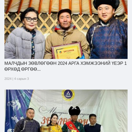
МАЛЧДЫН ЗӨВЛӨГӨӨН 2024 АРГА ХЭМЖЭЭНИЙ ҮЕЭР 1
ӨРХӨД ӨРГӨӨ...
2024 | 4 сарын 3