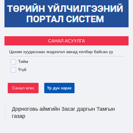
САНАЛ АСУУЛГА
Цахим хуудаснаас мэдээлэл авхад хялбар байсан уу
Тийм
Үгүй
Санал өгөх
Үр дүн харах
Дорноговь аймгийн Засаг даргын Тамгын
газар