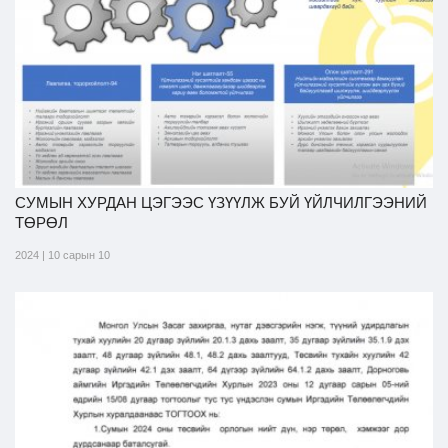
Ил тод байдал
Бодлого төлөвлөлт
СУМЫН ХУРДАН ЦЭГЭЭС ҮЗҮҮЛЖ БУЙ ҮЙЛЧИЛГЭЭНИЙ
ТӨРӨЛ
2024 | 10 сарын 10