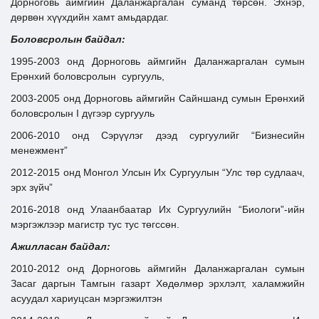
Дорноговь аймгийн Даланжаргалан суманд төрсөн. Эхнэр,
дөрвөн хүүхдийн хамт амьдардаг.
Боловсролын байдал:
1995-2003 онд Дорноговь аймгийн Даланжаргалан сумын
Ерөнхий боловсролын сургууль,
2003-2005 онд Дорноговь аймгийн Сайншанд сумын Ерөнхий
боловсролын I дүгээр сургууль
2006-2010 онд Сэрүүлэг дээд сургуулийг “Бизнесийн
менежмент”
2012-2015 онд Монгол Улсын Их Сургуулын “Улс төр судлаач,
эрх зүйч”
2016-2018 онд Улаанбаатар Их Сургуулийн “Биологи”-ийн
мэргэжлээр магистр тус тус төгссөн.
Ажилласан байдал:
2010-2012 онд Дорноговь аймгийн Даланжаргалан сумын
Засаг даргын Тамгын газарт Хөдөлмөр эрхлэлт, халамжийн
асуудал хариуцсан мэргэжилтэн