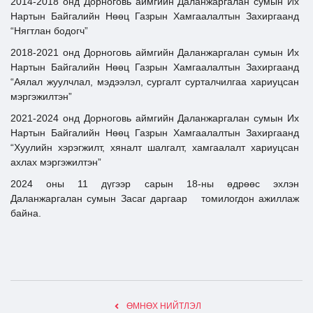
2014-2018 онд Дорноговь аймгийн Даланжаргалан сумын Их
Нартын Байгалийн Нөөц Газрын Хамгаалалтын Захиргаанд
“Нягтлан бодогч”
2018-2021 онд Дорноговь аймгийн Даланжаргалан сумын Их
Нартын Байгалийн Нөөц Газрын Хамгаалалтын Захиргаанд
“Аялал жуулчлал, мэдээлэл, сургалт сурталчилгаа хариуцсан
мэргэжилтэн”
2021-2024 онд Дорноговь аймгийн Даланжаргалан сумын Их
Нартын Байгалийн Нөөц Газрын Хамгаалалтын Захиргаанд
“Хуулийн хэрэгжилт, хяналт шалгалт, хамгаалалт хариуцсан
ахлах мэргэжилтэн”
2024 оны 11 дүгээр сарын 18-ны өдрөөс эхлэн
Даланжаргалан сумын Засаг даргаар томилогдон ажиллаж
байна.
ӨМНӨХ НИЙТЛЭЛ