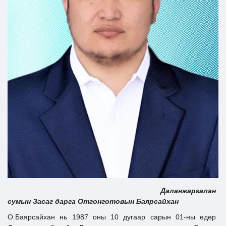
Ил тод байдал
Бодлого төлөвлөлт
Даланжаргалан
сумын Засаг дарга Отгонготовын Баярсайхан
О.Баярсайхан нь 1987 оны 10 дугаар сарын 01-ны өдөр