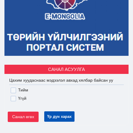
САНАЛ АСУУЛГА
Цахим хуудаснаас мэдээлэл авхад хялбар байсан уу
Тийм
Үгүй
Санал өгөх
Үр дүн харах