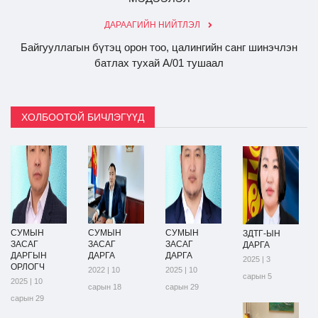
ДАРААГИЙН НИЙТЛЭЛ
Байгууллагын бүтэц орон тоо, цалингийн санг шинэчлэн
батлах тухай А/01 тушаал
ХОЛБООТОЙ БИЧЛЭГҮҮД
СУМЫН
СУМЫН
СУМЫН
ЗДТГ-ЫН
ЗАСАГ
ЗАСАГ
ЗАСАГ
ДАРГА
ДАРГЫН
ДАРГА
ДАРГА
2025 | 3
ОРЛОГЧ
2022 | 10
2025 | 10
сарын 5
2025 | 10
сарын 18
сарын 29
сарын 29