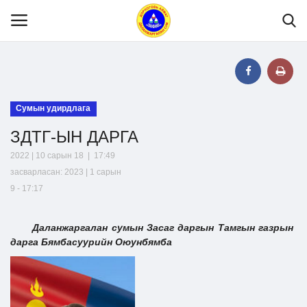
Нүүр
Сумын удирдлага
ЗДТГ-ЫН ДАРГА
Танилцуулга
2022 | 10 сарын 18 | 17:49
засварласан: 2023 | 1 сарын
МЭДЭЭЛЭЛ
9 - 17:17
Хууль эрх зүй
Даланжаргалан сумын Засаг даргын Тамгын газрын
дарга Бямбасуурийн Оюунбямба
Шилэн данс
Тендер