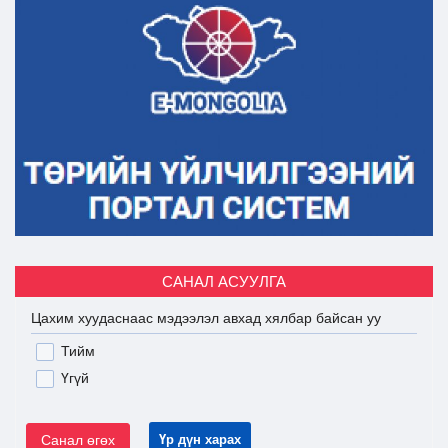
САНАЛ АСУУЛГА
Цахим хуудаснаас мэдээлэл авхад хялбар байсан уу
Тийм
Үгүй
Санал өгөх
Үр дүн харах