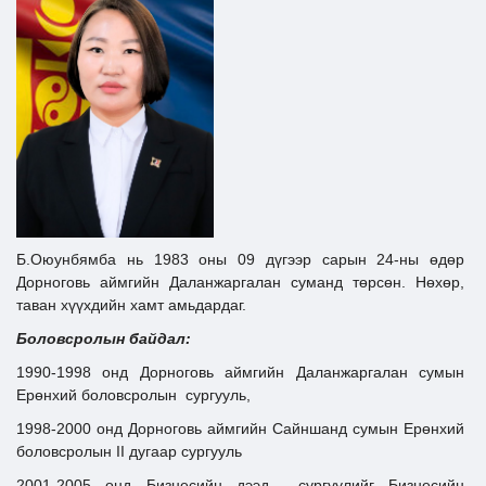
Ил тод байдал
Бодлого төлөвлөлт
Б.Оюунбямба нь 1983 оны 09 дүгээр сарын 24-ны өдөр
Дорноговь аймгийн Даланжаргалан суманд төрсөн. Нөхөр,
таван хүүхдийн хамт амьдардаг.
Боловсролын байдал:
1990-1998 онд Дорноговь аймгийн Даланжаргалан сумын
Ерөнхий боловсролын сургууль,
1998-2000 онд Дорноговь аймгийн Сайншанд сумын Ерөнхий
боловсролын II дугаар сургууль
2001-2005 онд Бизнесийн дээд сургуулийг Бизнесийн