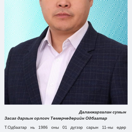
Ил тод байдал
Бодлого төлөвлөлт
Даланжаргалан сумын
Засаг даргын орлогч Төмөрчөдөрийн Одбаатар
Т.Одбаатар нь 1986 оны 01 дүгээр сарын 11-ны өдөр