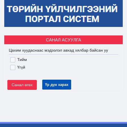
САНАЛ АСУУЛГА
Цахим хуудаснаас мэдээлэл авхад хялбар байсан уу
Тийм
Үгүй
Санал өгөх
Үр дүн харах