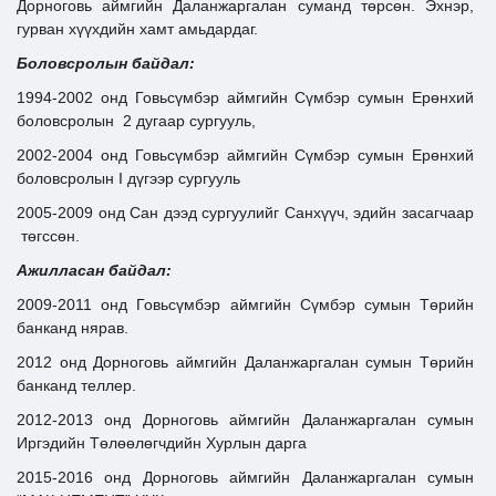
Дорноговь аймгийн Даланжаргалан суманд төрсөн. Эхнэр,
гурван хүүхдийн хамт амьдардаг.
Боловсролын байдал:
1994-2002 онд Говьсүмбэр аймгийн Сүмбэр сумын Ерөнхий
боловсролын 2 дугаар сургууль,
2002-2004 онд Говьсүмбэр аймгийн Сүмбэр сумын Ерөнхий
боловсролын I дүгээр сургууль
2005-2009 онд Сан дээд сургуулийг Санхүүч, эдийн засагчаар
төгссөн.
Ажилласан байдал:
2009-2011 онд Говьсүмбэр аймгийн Сүмбэр сумын Төрийн
банканд нярав.
2012 онд Дорноговь аймгийн Даланжаргалан сумын Төрийн
банканд теллер.
2012-2013 онд Дорноговь аймгийн Даланжаргалан сумын
Иргэдийн Төлөөлөгчдийн Хурлын дарга
2015-2016 онд Дорноговь аймгийн Даланжаргалан сумын