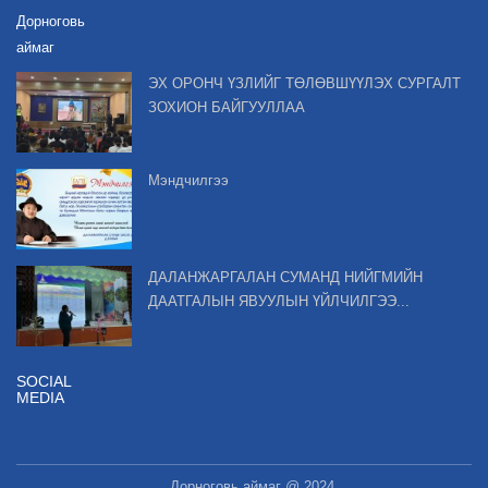
Дорноговь
аймаг
ЭХ ОРОНЧ ҮЗЛИЙГ ТӨЛӨВШҮҮЛЭХ СУРГАЛТ
ЗОХИОН БАЙГУУЛЛАА
Мэндчилгээ
ДАЛАНЖАРГАЛАН СУМАНД НИЙГМИЙН
ДААТГАЛЫН ЯВУУЛЫН ҮЙЛЧИЛГЭЭ...
SOCIAL
MEDIA
Дорноговь аймаг @ 2024