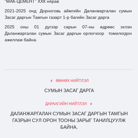
“МАК-ЦЕМЕНТ” ХХК нярав
2021-2025 онд Дорноговь аймгийн Даланжаргалан сумын
Засаг даргын Тамгын газарт 1-р багийн Засаг дарга
2025 оны 01 дүгээр сарын 07-ны өдрөөс эхлэн
Даланжаргалан сумын Засаг даргын орлогчоор томилогдон
ажиллаж байна.
ӨМНӨХ НИЙТЛЭЛ
СУМЫН ЗАСАГ ДАРГА
ДАРААГИЙН НИЙТЛЭЛ
ДАЛАНЖАРГАЛАН СУМЫН ЗАСАГ ДАРГЫН ТАМГЫН
ГАЗРЫН СУЛ ОРОН ТООНЫ ЗАРЫГ ТАНИЛЦУУЛЖ
БАЙНА.