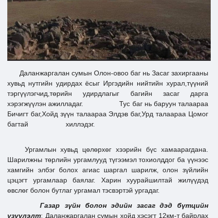
Ил тод байдал
Бодлого төлөвлөлт
Даланжаргалан сумын Олон-овоо баг нь Засаг захиргааны
хувьд нутгийн удирдах ёсыг Иргэдийн нийтийн хурал,түүний
тэргүүлэгчид,төрийн удирдлагыг багийн засаг дарга
хэрэгжүүлэн ажилладаг. Тус баг нь баруун талаараа
Бичигт баг,Хойд зүүн талаараа Элдэв баг,Урд талаараа Цомог
багтай хиллэдэг.
Ургамлын хувьд цөлөрхөг хээрийн бүс хамаарагдана.
Шарилжны төрлийн ургамлууд түгээмэл тохиолддог ба үүнээс
хамгийн элбэг болох агиас шаргал шарилж, олон зүйлийн
цэцэгт ургамлаар баялаг. Харин хуурайшилтай жилүүдэд
өвслөг болон бутлаг ургамал тэсвэртэй ургадаг.
Газар зүйн болон эдийн засаг дэд бүтцийн
үзүүлэлт
; Даланжаргалан сумын хойд хэсэгт 12км-т байрлах