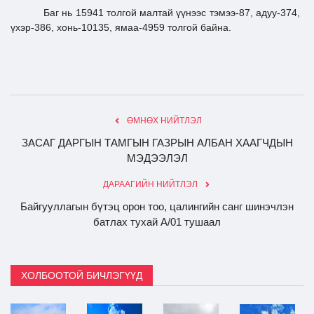
Баг нь 15941 толгой малтай үүнээс тэмээ-87, адуу-374,
үхэр-386, хонь-10135, ямаа-4959 толгой байна.
ӨМНӨХ НИЙТЛЭЛ
ЗАСАГ ДАРГЫН ТАМГЫН ГАЗРЫН АЛБАН ХААГЧДЫН
МЭДЭЭЛЭЛ
ДАРААГИЙН НИЙТЛЭЛ
Байгууллагын бүтэц орон тоо, цалингийн санг шинэчлэн
батлах тухай А/01 тушаал
ХОЛБООТОЙ БИЧЛЭГҮҮД