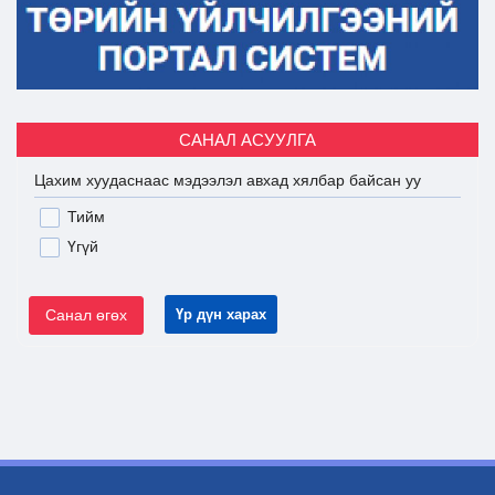
САНАЛ АСУУЛГА
Цахим хуудаснаас мэдээлэл авхад хялбар байсан уу
Тийм
Үгүй
Санал өгөх
Үр дүн харах