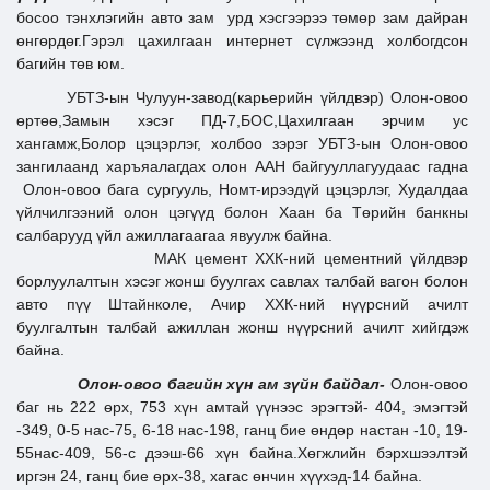
босоо тэнхлэгийн авто зам урд хэсгээрээ төмөр зам дайран
өнгөрдөг.Гэрэл цахилгаан интернет сүлжээнд холбогдсон
багийн төв юм.
УБТЗ-ын Чулуун-завод(карьерийн үйлдвэр) Олон-овоо
өртөө,Замын хэсэг ПД-7,БОС,Цахилгаан эрчим ус
хангамж,Болор цэцэрлэг, холбоо зэрэг УБТЗ-ын Олон-овоо
зангилаанд харъяалагдах олон ААН байгууллагуудаас гадна
Олон-овоо бага сургууль, Номт-ирээдүй цэцэрлэг, Худалдаа
үйлчилгээний олон цэгүүд болон Хаан ба Төрийн банкны
салбарууд үйл ажиллагаагаа явуулж байна.
МАК цемент ХХК-ний цементний үйлдвэр
борлуулалтын хэсэг жонш буулгах савлах талбай вагон болон
авто пүү Штайнколе, Ачир ХХК-ний нүүрсний ачилт
буулгалтын талбай ажиллан жонш нүүрсний ачилт хийгдэж
байна.
Олон-овоо багийн хүн ам зүйн байдал-
Олон-овоо
баг нь 222 өрх, 753 хүн амтай үүнээс эрэгтэй- 404, эмэгтэй
-349, 0-5 нас-75, 6-18 нас-198, ганц бие өндөр настан -10, 19-
55нас-409, 56-с дээш-66 хүн байна.Хөгжлийн бэрхшээлтэй
иргэн 24, ганц бие өрх-38, хагас өнчин хүүхэд-14 байна.