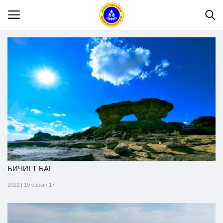
Нүүр
Танилцуулга
МЭДЭЭЛЭЛ
Хууль эрх зүй
БИЧИГТ БАГ
2022 | 10 сарын 17
Шилэн данс
Тендер