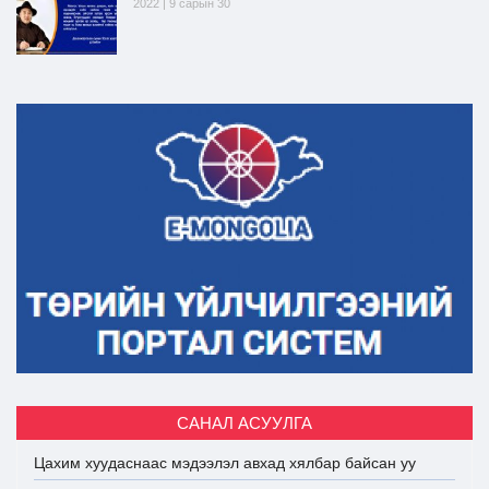
2022 | 9 сарын 30
САНАЛ АСУУЛГА
Цахим хуудаснаас мэдээлэл авхад хялбар байсан уу