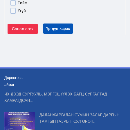
Тийм
Үгүй
Санал өгөх
Үр дүн харах
Дорноговь
аймаг
ИХ ДЭЭД СУРГУУЛЬ, МЭРГЭШҮҮЛЭХ БАГЦ СУРГАЛТАД
ХАМРАГДСАН...
ДАЛАНЖАРГАЛАН СУМЫН ЗАСАГ ДАРГЫН
ТАМГЫН ГАЗРЫН СУЛ ОРОН...